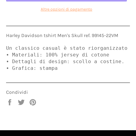
Altre opzioni di pagamento
Harley Davidson tshirt Men's Skull ref. 99145-22VM
Un classico casual è stato riorganizzato p
• Materiali: 100% jersey di cotone

• Dettagli di design: scollo a costine.

• Grafica: stampa
Condividi
Condividi
Twitta
Pinna
su
su
su
Facebook
Twitter
Pinterest