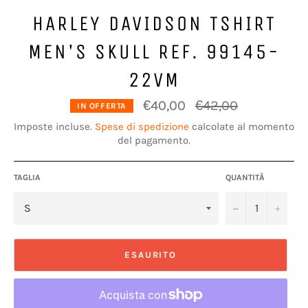
HARLEY DAVIDSON TSHIRT
MEN'S SKULL REF. 99145-
22VM
Prezzo
€40,00
€42,00
IN OFFERTA
di
listino
Imposte incluse.
Spese di spedizione
calcolate al momento
del pagamento.
TAGLIA
QUANTITÀ
−
+
ESAURITO