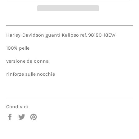
Harley-Davidson guanti Kalipso ref. 98180-18EW
100% pelle
versione da donna
rinforze sulle nocchie
Condividi
Condividi
Twitta
Pinna
su
su
su
Facebook
Twitter
Pinterest