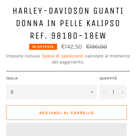
HARLEY-DAVIDSON GUANTI
DONNA IN PELLE KALIPSO
REF. 98180-18EW
Prezzo
€142,50
€150,00
IN OFFERTA
di
listino
Imposte incluse.
Spese di spedizione
calcolate al momento
del pagamento.
TAGLIA
QUANTITÀ
−
+
AGGIUNGI AL CARRELLO