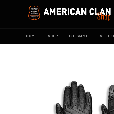
Vai
direttamente
ai
contenuti
HOME
SHOP
CHI SIAMO
SPEDIZ