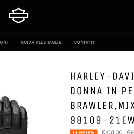
IONI
GUIDA ALLE TAGLIE
CONTATTI
HARLEY-DAV
DONNA IN PE
BRAWLER,MIX
98109-21E
Pre
€100,00
€1
IN OFFERTA