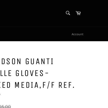
CERCA
Carrello
Cerca
Account
IDSON GUANTI
LLE GLOVES-
ED MEDIA,F/F REF.
W
zzo
05,00