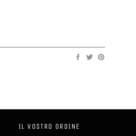
Condividi
Twitta
Pinna
su
su
su
Facebook
Twitter
Pinterest
IL VOSTRO ORDINE