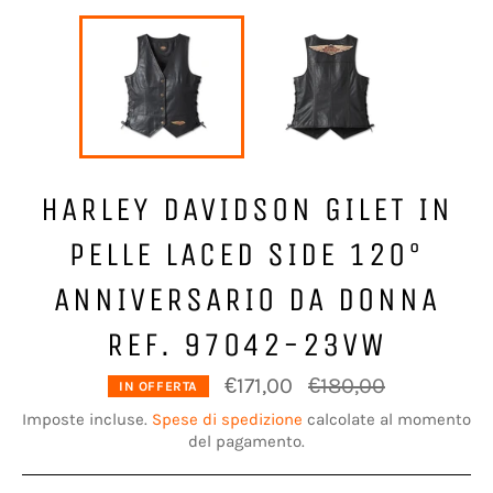
HARLEY DAVIDSON GILET IN
PELLE LACED SIDE 120°
ANNIVERSARIO DA DONNA
REF. 97042-23VW
Prezzo
€171,00
€180,00
IN OFFERTA
di
listino
Imposte incluse.
Spese di spedizione
calcolate al momento
del pagamento.