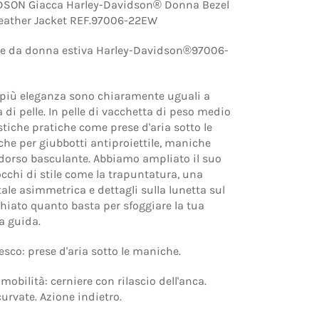
DSON Giacca Harley-Davidson® Donna Bezel
 Leather Jacket REF.97006-22EW
lle da donna estiva Harley-Davidson®97006-
 più eleganza sono chiaramente uguali a
 di pelle. In pelle di vacchetta di peso medio
stiche pratiche come prese d'aria sotto le
he per giubbotti antiproiettile, maniche
 dorso basculante. Abbiamo ampliato il suo
cchi di stile come la trapuntatura, una
tale asimmetrica e dettagli sulla lunetta sul
chiato quanto basta per sfoggiare la tua
a guida.
resco: prese d'aria sotto le maniche.
e mobilità: cerniere con rilascio dell'anca.
rvate. Azione indietro.