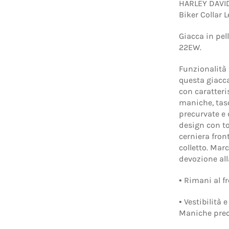
HARLEY DAVI
Biker Collar
Giacca in pe
22EW.
Funzionalità
questa giacca
con caratteri
maniche, tasc
precurvate e
design con to
cerniera fron
colletto. Mar
devozione all
• Rimani al f
• Vestibilità 
Maniche precu