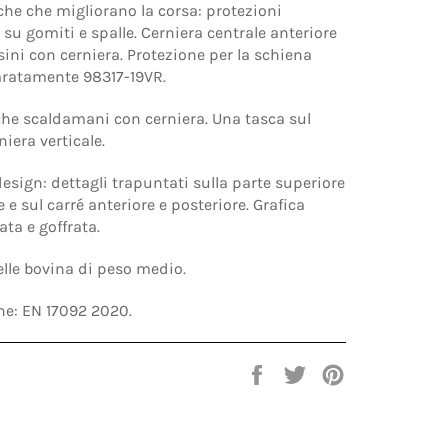
iche che migliorano la corsa: protezioni
su gomiti e spalle. Cerniera centrale anteriore
lsini con cerniera. Protezione per la schiena
ratamente 98317-19VR.
che scaldamani con cerniera. Una tasca sul
iera verticale.
 design: dettagli trapuntati sulla parte superiore
 e sul carré anteriore e posteriore. Grafica
ata e goffrata.
pelle bovina di peso medio.
one: EN 17092 2020.
Condividi
Twitta
Pinna
su
su
su
Facebook
Twitter
Pinterest