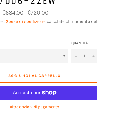
97006-22EW
Prezzo
€684,00
€720,00
di
listino
se.
Spese di spedizione
calcolate al momento del
QUANTITÀ
−
+
AGGIUNGI AL CARRELLO
Altre opzioni di pagamento