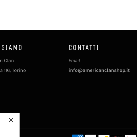
 SIAMO
CONTATTI
n Clan
Email
a 116, Torino
info@americanclanshop.it