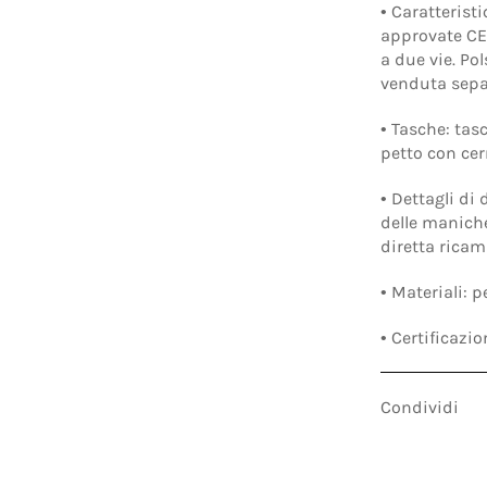
• Caratterist
approvate CE 
a due vie. Po
venduta sepa
• Tasche: tas
petto con cern
• Dettagli di
delle maniche
diretta ricam
• Materiali: 
• Certificazi
Condividi