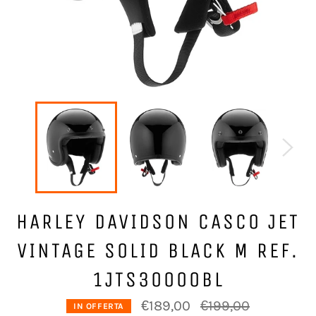
HARLEY DAVIDSON CASCO JET
VINTAGE SOLID BLACK M REF.
1JTS30000BL
Prezzo
€189,00
€199,00
IN OFFERTA
di