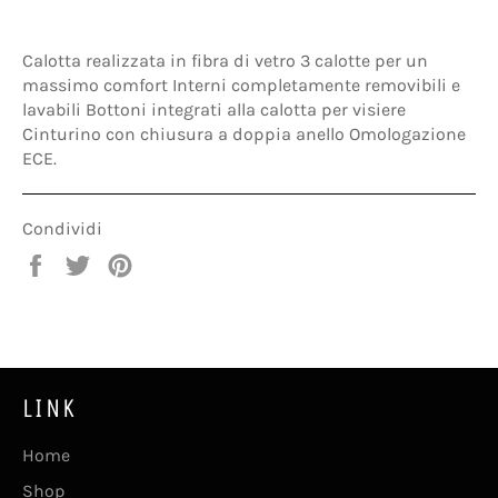
Calotta realizzata in fibra di vetro 3 calotte per un
massimo comfort Interni completamente removibili e
lavabili Bottoni integrati alla calotta per visiere
Cinturino con chiusura a doppia anello Omologazione
ECE.
Condividi
Condividi
Twitta
Pinna
su
su
su
Facebook
Twitter
Pinterest
LINK
Home
Shop