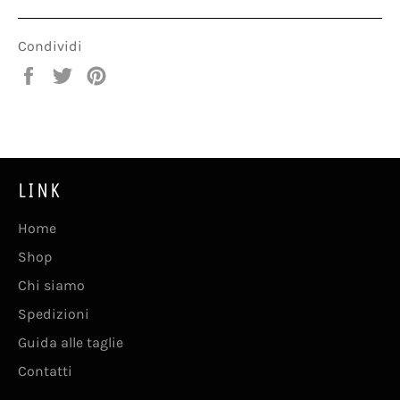
Condividi
Condividi
Twitta
Pinna
su
su
su
Facebook
Twitter
Pinterest
LINK
Home
Shop
Chi siamo
Spedizioni
Guida alle taglie
Contatti