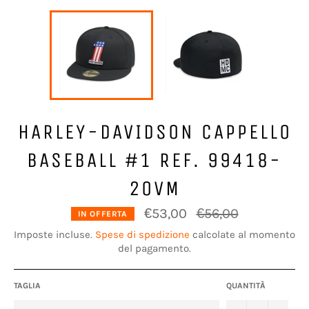
HARLEY-DAVIDSON CAPPELLO
BASEBALL #1 REF. 99418-
20VM
Prezzo
€53,00
€56,00
IN OFFERTA
di
listino
Imposte incluse.
Spese di spedizione
calcolate al momento
del pagamento.
TAGLIA
QUANTITÀ