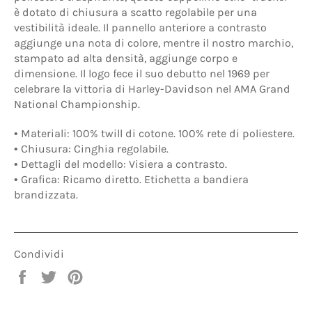
è dotato di chiusura a scatto regolabile per una
vestibilità ideale. Il pannello anteriore a contrasto
aggiunge una nota di colore, mentre il nostro marchio,
stampato ad alta densità, aggiunge corpo e
dimensione. Il logo fece il suo debutto nel 1969 per
celebrare la vittoria di Harley-Davidson nel AMA Grand
National Championship.
•
Materiali:
100%
twill di cotone. 100% rete di poliestere.
•
Chiusura:
Cinghia regolabile.
•
Dettagli del modello:
Visiera a contrasto.
•
Grafica:
Ricamo diretto. Etichetta a bandiera
brandizzata.
Condividi
Condividi
Twitta
Pinna
su
su
su
Facebook
Twitter
Pinterest