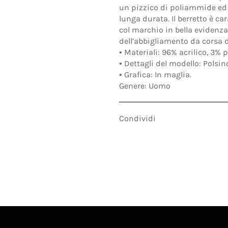
un pizzico di poliammide ed el
lunga durata. Il berretto è car
col marchio in bella evidenza 
dell’abbigliamento da corsa d
•
Materiali:
96% acrilico, 3% 
•
Dettagli del modello:
Polsin
•
Grafica:
In maglia.
Genere:
Uomo
Condividi