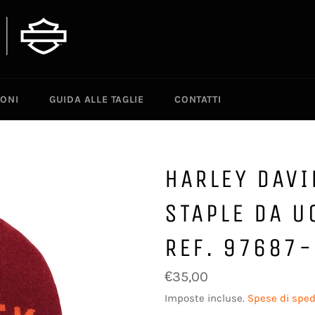
IONI
GUIDA ALLE TAGLIE
CONTATTI
HARLEY DAVI
STAPLE DA U
REF. 97687
Prezzo
€35,00
di
listino
Imposte incluse.
Spese di sped