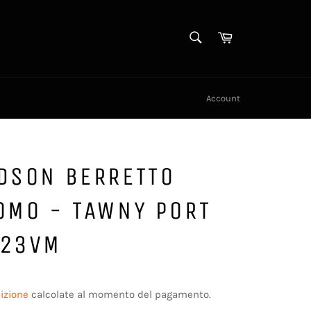
CERCA
Carrello
Cerca
Account
DSON BERRETTO
OMO - TAWNY PORT
-23VM
izione
calcolate al momento del pagamento.