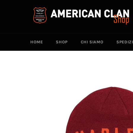
Vai
direttamente
ai
contenuti
HOME
SHOP
CHI SIAMO
SPEDIZ