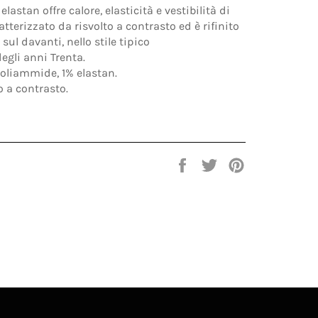
astan offre calore, elasticità e vestibilità di
atterizzato da risvolto a contrasto ed è rifinito
sul davanti, nello stile tipico
egli anni Trenta.
poliammide, 1% elastan.
o a contrasto.
Condividi
Twitta
Pinna
su
su
su
Facebook
Twitter
Pinterest