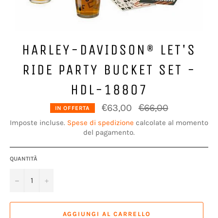
HARLEY-DAVIDSON® LET'S
RIDE PARTY BUCKET SET -
HDL-18807
Prezzo
€63,00
€66,00
IN OFFERTA
di
listino
Imposte incluse.
Spese di spedizione
calcolate al momento
del pagamento.
QUANTITÀ
−
+
AGGIUNGI AL CARRELLO