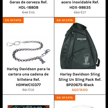
Geras de cerveza Ref.
acero inoxidable Ref.
HDL-18808
HDX-98635
Precio
Precio
Precio
Precio
€48
€46
€60
€57
habitual
de
habitual
de
EN OFERTA
EN OFERTA
venta
venta
Harley Davidson para la
cartera una cadena de
Harley Davidson Sling
billetera Ref.
Sling Un Sling Pack Ref.
HDMWC10377
BP2067S-Black
Precio
Precio
€61
€58
AGOTADO
habitual
de
EN OFERTA
venta