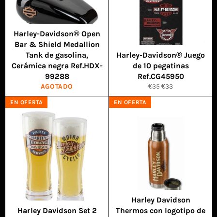
Harley-Davidson® Open
Bar & Shield Medallion
Tank de gasolina,
Harley-Davidson® Juego
Cerámica negra Ref.HDX-
de 10 pegatinas
99288
Ref.CG45950
Precio
Precio
AGOTADO
€35
€33
habitual
de
EN OFERTA
EN OFERTA
venta
Harley Davidson
Harley Davidson Set 2
Thermos con logotipo de