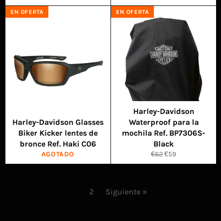
habitual
de
habitual
de
EN OFERTA
EN OFERTA
venta
venta
Harley-Davidson
Harley-Davidson Glasses
Waterproof para la
Biker Kicker lentes de
mochila Ref. BP7306S-
bronce Ref. Haki C06
Black
Precio
Precio
AGOTADO
€62
€59
habitual
de
venta
1
2
Siguiente »