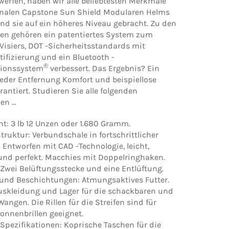
werfen, haben wir alle beliebtesten Merkmale
inalen Capstone Sun Shield Modularen Helms
 sie auf ein höheres Niveau gebracht. Zu den
en gehören ein patentiertes System zum
Visiers, DOT -Sicherheitsstandards mit
tifizierung und ein Bluetooth -
®
ionssystem
verbessert. Das Ergebnis? Ein
jeder Entfernung Komfort und beispiellose
rantiert. Studieren Sie alle folgenden
n ...
ht:
3 lb 12 Unzen oder 1.680 Gramm.
Struktur:
Verbundschale in fortschrittlicher
 Entworfen mit CAD -Technologie, leicht,
und perfekt. Macchies mit Doppelringhaken.
Zwei Belüftungsstecke und eine Entlüftung.
und Beschichtungen:
Atmungsaktives Futter.
uskleidung und Lager für die schackbaren und
ngen. Die Rillen für die Streifen sind für
Sonnenbrillen geeignet.
Spezifikationen:
Koprische Taschen für die