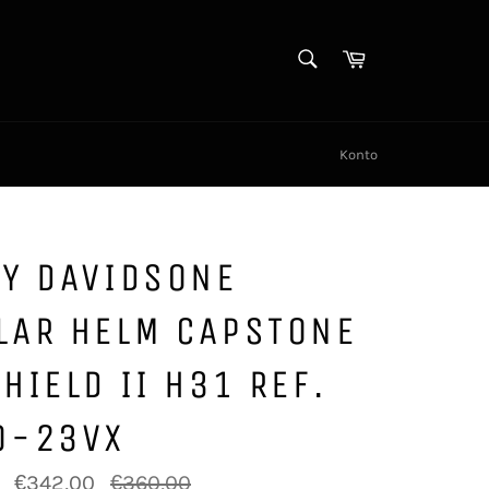
NAHE
Warenkorb
Nahe
Konto
EY DAVIDSONE
LAR HELM CAPSTONE
HIELD II H31 REF.
0-23VX
Normaler
€342,00
€360,00