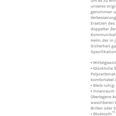
Um es zu ent
unseres orig
genommen und
Verbesserung
Ersetzen des 
doppelter Zer
Kommunikat
Helm, der in 
Sicherheit ga
Spezifikatione
•
Mittelgewic
•
Glückliche 
Polycarbonat.
komfortabel 
•
Bleib ruhig:
•
Innenraum 
Überlegene A
waschbaren Wa
Brillen oder 
™
•
Bluetooth