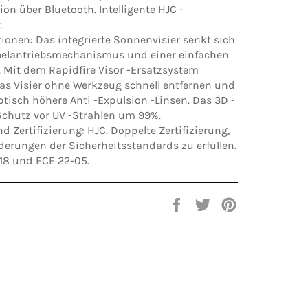
n über Bluetooth. Intelligente HJC -
.
tionen:
Das integrierte Sonnenvisier senkt sich
elantriebsmechanismus und einer einfachen
. Mit dem Rapidfire Visor -Ersatzsystem
as Visier ohne Werkzeug schnell entfernen und
tisch höhere Anti -Expulsion -Linsen. Das 3D -
 Schutz vor UV -Strahlen um 99%.
nd Zertifizierung:
HJC. Doppelte Zertifizierung,
derungen der Sicherheitsstandards zu erfüllen.
8 und ECE 22-05.
Auf
Twitter
Pinna
Facebook
auf
auf
teilen
Twitter
Pinterest