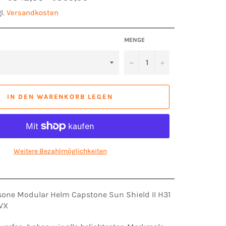
Preis
l.
Versandkosten
MENGE
−
+
IN DEN WARENKORB LEGEN
Weitere Bezahlmöglichkeiten
sone Modular Helm Capstone Sun Shield II H31
3VX