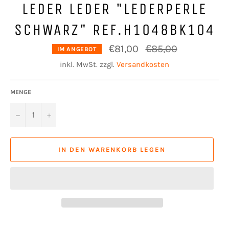
LEDER LEDER "LEDERPERLE
SCHWARZ" REF.H1048BK104
Normaler
€81,00
€85,00
IM ANGEBOT
Preis
inkl. MwSt. zzgl.
Versandkosten
MENGE
−
+
IN DEN WARENKORB LEGEN