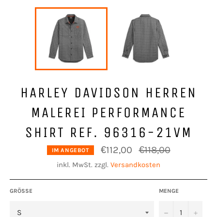
HARLEY DAVIDSON HERREN
MALEREI PERFORMANCE
SHIRT REF. 96316-21VM
Normaler
€112,00
€118,00
IM ANGEBOT
Preis
inkl. MwSt. zzgl.
Versandkosten
GRÖSSE
MENGE
−
+