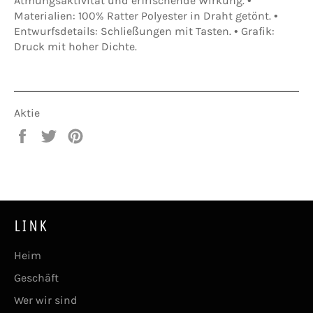
Atmungsaktivität und erfrischende Wirkung. •
Materialien: 100% Ratter Polyester in Draht getönt. •
Entwurfsdetails: Schließungen mit Tasten. • Grafik:
Druck mit hoher Dichte.
Aktie
Auf
Twitter
Pinna
Facebook
auf
auf
teilen
Twitter
Pinterest
LINK
Heim
Geschäft
Wer wir sind