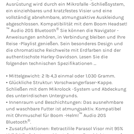
Ausrüstung wird durch ein Mikrofalle -Schließsystem,
ein einziehbares und kratzfestes Visier und eine
vollständig abnehmbare, atmungsaktive Auskleidung
abgeschlossen. Kompatibilität mit dem Boom Headset!
™
®
Audio 20S Bluetooth
Sie können die Navigator -
Anweisungen anhören, in Verbindung bleiben und Ihre
Reise -Playlist genießen. Sein besonderes Design und
die chromatische Reichweite mit Erdfarben sind der
authentischste Harley-Davidson. Lesen Sie die
folgenden technischen Spezifikationen ...
•
Mittelgewicht:
2 lb 4,3 einmal oder 1.030 Gramm.
•
Glückliche Struktur:
Vorschwangerfaser-Kappe.
Schließen mit dem Mikrolock -System und Abdeckung
des unterirdischen Untergrunds.
•
Innenraum und Beschichtungen:
Das ausnehmbare
und waschbare Futter ist atmungsaktiv. Kompatibel
™
mit Ohrmuschel für Boom -Helm!
Audio 20S
®
Bluetooth
.
•
Zusatzfunktionen:
Retractilile Parasol Visor mit 95%