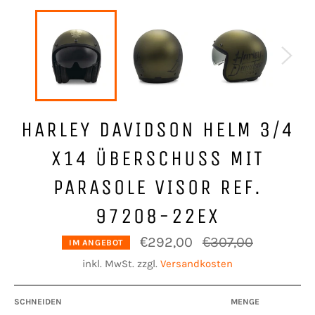
HARLEY DAVIDSON HELM 3/4
X14 ÜBERSCHUSS MIT
PARASOLE VISOR REF.
97208-22EX
Normaler
€292,00
€307,00
IM ANGEBOT
Preis
inkl. MwSt. zzgl.
Versandkosten
SCHNEIDEN
MENGE