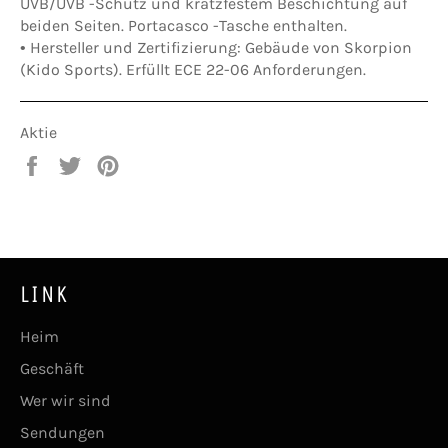
UVB/UVB -Schutz und kratzfestem Beschichtung auf
beiden Seiten. Portacasco -Tasche enthalten.
•
Hersteller und Zertifizierung:
Gebäude von Skorpion
(Kido Sports). Erfüllt ECE 22-06 Anforderungen.
Aktie
Auf
Twitter
Pinna
Facebook
auf
auf
teilen
Twitter
Pinterest
LINK
Heim
Geschäft
Wer wir sind
Sendungen